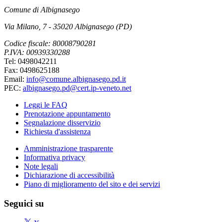
Comune di Albignasego
Via Milano, 7 - 35020 Albignasego (PD)
Codice fiscale: 80008790281
P.IVA: 00939330288
Tel: 0498042211
Fax: 0498625188
Email:
info@comune.albignasego.pd.it
PEC:
albignasego.pd@cert.ip-veneto.net
Leggi le FAQ
Prenotazione appuntamento
Segnalazione disservizio
Richiesta d'assistenza
Amministrazione trasparente
Informativa privacy
Note legali
Dichiarazione di accessibilità
Piano di miglioramento del sito e dei servizi
Seguici su