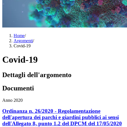
Home
/
Argomenti
/
Covid-19
Covid-19
Dettagli dell'argomento
Documenti
Anno 2020
Ordinanza n. 26/2020 - Regolamentazione
dell'apertura dei parchi e giardini pubblici ai sensi
dell'Allegato 8, punto 1.2 del DPCM del 17/05/2020