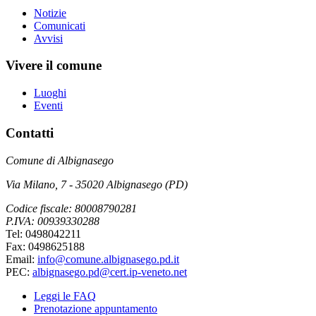
Notizie
Comunicati
Avvisi
Vivere il comune
Luoghi
Eventi
Contatti
Comune di Albignasego
Via Milano, 7 - 35020 Albignasego (PD)
Codice fiscale: 80008790281
P.IVA: 00939330288
Tel: 0498042211
Fax: 0498625188
Email:
info@comune.albignasego.pd.it
PEC:
albignasego.pd@cert.ip-veneto.net
Leggi le FAQ
Prenotazione appuntamento