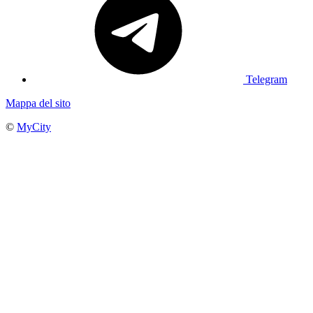
Telegram
Mappa del sito
©
MyCity