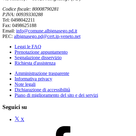
Codice fiscale: 80008790281
P.IVA: 00939330288
Tel: 0498042211
Fax: 0498625188
Email:
info@comune.albignasego.pd.it
PEC:
albignasego.pd@cert.ip-veneto.net
Leggi le FAQ
Prenotazione appuntamento
Segnalazione disservizio
Richiesta d'assistenza
Amministrazione trasparente
Informativa privacy
Note legali
Dichiarazione di accessibilità
Piano di miglioramento del sito e dei servizi
Seguici su
X