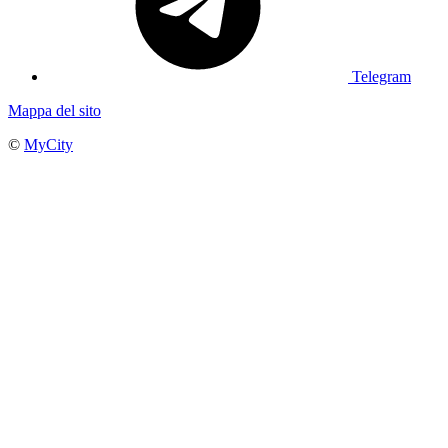
Telegram
Mappa del sito
©
MyCity