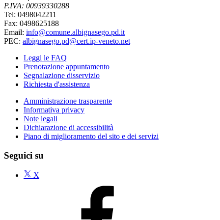
P.IVA: 00939330288
Tel: 0498042211
Fax: 0498625188
Email:
info@comune.albignasego.pd.it
PEC:
albignasego.pd@cert.ip-veneto.net
Leggi le FAQ
Prenotazione appuntamento
Segnalazione disservizio
Richiesta d'assistenza
Amministrazione trasparente
Informativa privacy
Note legali
Dichiarazione di accessibilità
Piano di miglioramento del sito e dei servizi
Seguici su
X