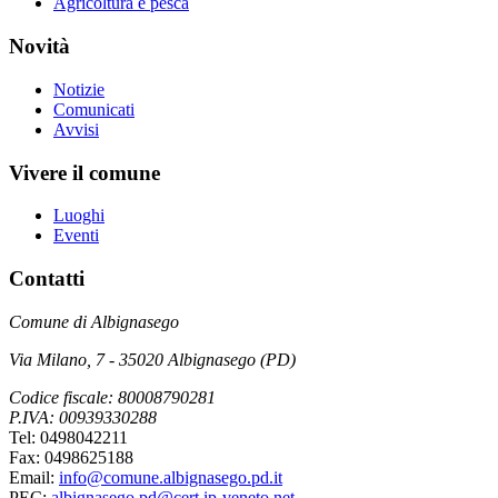
Agricoltura e pesca
Novità
Notizie
Comunicati
Avvisi
Vivere il comune
Luoghi
Eventi
Contatti
Comune di Albignasego
Via Milano, 7 - 35020 Albignasego (PD)
Codice fiscale: 80008790281
P.IVA: 00939330288
Tel: 0498042211
Fax: 0498625188
Email:
info@comune.albignasego.pd.it
PEC:
albignasego.pd@cert.ip-veneto.net