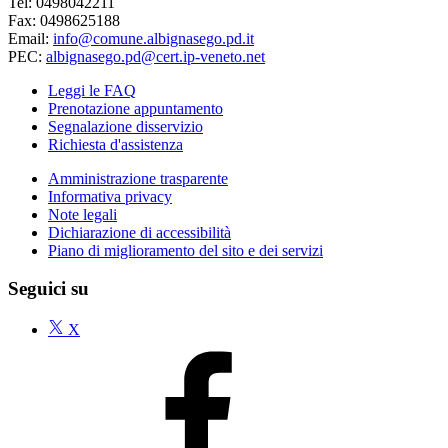
Tel: 0498042211
Fax: 0498625188
Email:
info@comune.albignasego.pd.it
PEC:
albignasego.pd@cert.ip-veneto.net
Leggi le FAQ
Prenotazione appuntamento
Segnalazione disservizio
Richiesta d'assistenza
Amministrazione trasparente
Informativa privacy
Note legali
Dichiarazione di accessibilità
Piano di miglioramento del sito e dei servizi
Seguici su
X