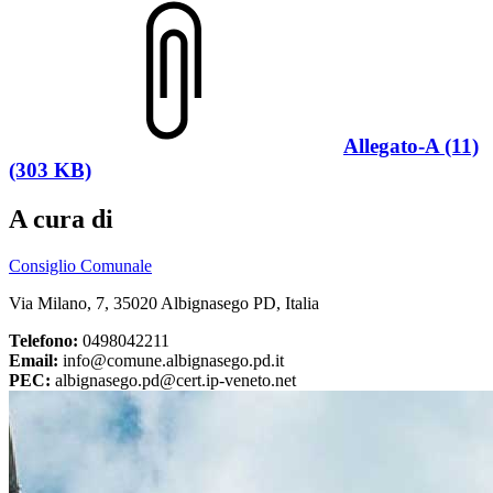
Allegato-A (11)
(303 KB)
A cura di
Consiglio Comunale
Via Milano, 7, 35020 Albignasego PD, Italia
Telefono:
0498042211
Email:
info@comune.albignasego.pd.it
PEC:
albignasego.pd@cert.ip-veneto.net