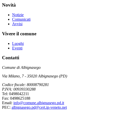
Novità
Notizie
Comunicati
Avvisi
Vivere il comune
Luoghi
Eventi
Contatti
Comune di Albignasego
Via Milano, 7 - 35020 Albignasego (PD)
Codice fiscale: 80008790281
P.IVA: 00939330288
Tel: 0498042211
Fax: 0498625188
Email:
info@comune.albignasego.pd.it
PEC:
albignasego.pd@cert.ip-veneto.net