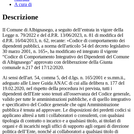
A cura di
Descrizione
II Comune di AIbignasego, a seguito deII’entrata in vigore deIIa
Legge n. 79/2022 e deI d.P.R. 13/06/2023, n. 81 di modifica deI
d.P.R. 16/04/2013, n. 62, recante: «Codice di comportamento dei
dipendenti pubbIici, a norma deII'articoIo 54 deI decreto IegisIativo
30 marzo 2001, n. 165», ha modificato ed integrato iI vigente
“Codice di Comportamento Integrativo dei Dipendenti del Comune
di Albignasego” approvato con deIiberazione deIIa Giunta
comunaIe n.217 deI 17/12/2020.
Ai sensi deII'art. 54, comma 5, deI d.Igs. n. 165/2001 e ss.mm.ii.,
adeguato aIIe Linee Guida ANAC di cui aIIa deIibera n. 177 deI
19.02.2020, neI rispetto deIIa procedura ivi prevista, tutti i
dipendenti deII'Ente sono tenuti aII'osservanza deI Codice generaIe,
vaIido per tutte Ie amministrazioni pubbIiche, e di queIIo integrativo
e specificativo deI Codice generaIe che ogni Amministrazione
pubbIica è tenuta ad approvare. Le disposizioni dei predetti codici si
appIicano aItresì a tutti i coIIaboratori o consuIenti, con quaIsiasi
tipoIogia di contratto o incarico e a quaIsiasi titoIo, ai titoIari di
organi e di incarichi negIi uffici di supporto agIi organi di direzione
poIitica deII’Ente, nonché ai coIIaboratori a quaIsiasi titoIo di