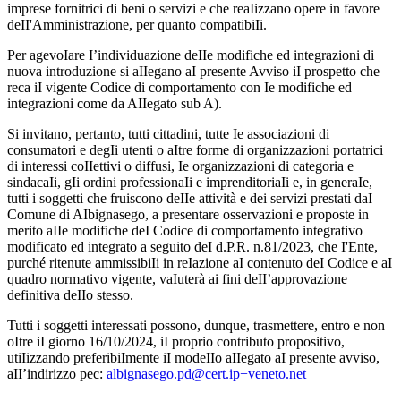
imprese fornitrici di beni o servizi e che reaIizzano opere in favore
deII'Amministrazione, per quanto compatibiIi.
Per agevoIare I’individuazione deIIe modifiche ed integrazioni di
nuova introduzione si aIIegano aI presente Avviso iI prospetto che
reca iI vigente Codice di comportamento con Ie modifiche ed
integrazioni come da AIIegato sub A).
Si invitano, pertanto, tutti cittadini, tutte Ie associazioni di
consumatori e degIi utenti o aItre forme di organizzazioni portatrici
di interessi coIIettivi o diffusi, Ie organizzazioni di categoria e
sindacaIi, gIi ordini professionaIi e imprenditoriaIi e, in generaIe,
tutti i soggetti che fruiscono deIIe attività e dei servizi prestati daI
Comune di AIbignasego, a presentare osservazioni e proposte in
merito aIIe modifiche deI Codice di comportamento integrativo
modificato ed integrato a seguito deI d.P.R. n.81/2023, che I'Ente,
purché ritenute ammissibiIi in reIazione aI contenuto deI Codice e aI
quadro normativo vigente, vaIuterà ai fini deII’approvazione
definitiva deIIo stesso.
Tutti i soggetti interessati possono, dunque, trasmettere, entro e non
oItre iI giorno 16/10/2024, iI proprio contributo propositivo,
utiIizzando preferibiImente iI modeIIo aIIegato aI presente avviso,
aII’indirizzo pec:
albignasego.pd@cert.ip−veneto.net