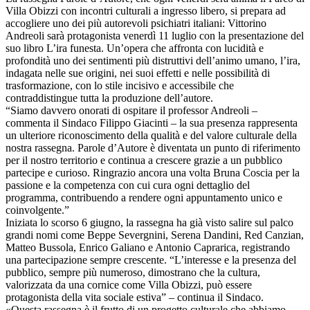
Villa Obizzi con incontri culturali a ingresso libero, si prepara ad
accogliere uno dei più autorevoli psichiatri italiani: Vittorino
Andreoli sarà protagonista venerdì 11 luglio con la presentazione del
suo libro L’ira funesta. Un’opera che affronta con lucidità e
profondità uno dei sentimenti più distruttivi dell’animo umano, l’ira,
indagata nelle sue origini, nei suoi effetti e nelle possibilità di
trasformazione, con lo stile incisivo e accessibile che
contraddistingue tutta la produzione dell’autore.
“Siamo davvero onorati di ospitare il professor Andreoli –
commenta il Sindaco Filippo Giacinti – la sua presenza rappresenta
un ulteriore riconoscimento della qualità e del valore culturale della
nostra rassegna. Parole d’Autore è diventata un punto di riferimento
per il nostro territorio e continua a crescere grazie a un pubblico
partecipe e curioso. Ringrazio ancora una volta Bruna Coscia per la
passione e la competenza con cui cura ogni dettaglio del
programma, contribuendo a rendere ogni appuntamento unico e
coinvolgente.”
Iniziata lo scorso 6 giugno, la rassegna ha già visto salire sul palco
grandi nomi come Beppe Severgnini, Serena Dandini, Red Canzian,
Matteo Bussola, Enrico Galiano e Antonio Caprarica, registrando
una partecipazione sempre crescente. “L’interesse e la presenza del
pubblico, sempre più numeroso, dimostrano che la cultura,
valorizzata da una cornice come Villa Obizzi, può essere
protagonista della vita sociale estiva” – continua il Sindaco.
«Questa rassegna è il frutto di un progetto culturale che abbiamo