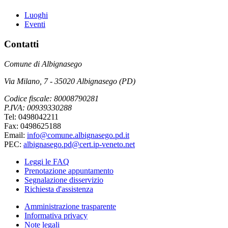
Luoghi
Eventi
Contatti
Comune di Albignasego
Via Milano, 7 - 35020 Albignasego (PD)
Codice fiscale: 80008790281
P.IVA: 00939330288
Tel: 0498042211
Fax: 0498625188
Email:
info@comune.albignasego.pd.it
PEC:
albignasego.pd@cert.ip-veneto.net
Leggi le FAQ
Prenotazione appuntamento
Segnalazione disservizio
Richiesta d'assistenza
Amministrazione trasparente
Informativa privacy
Note legali