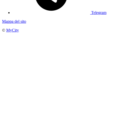
Telegram
Mappa del sito
©
MyCity