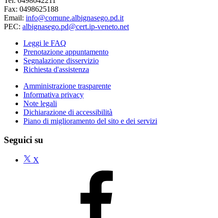
Tel: 0498042211
Fax: 0498625188
Email:
info@comune.albignasego.pd.it
PEC:
albignasego.pd@cert.ip-veneto.net
Leggi le FAQ
Prenotazione appuntamento
Segnalazione disservizio
Richiesta d'assistenza
Amministrazione trasparente
Informativa privacy
Note legali
Dichiarazione di accessibilità
Piano di miglioramento del sito e dei servizi
Seguici su
X