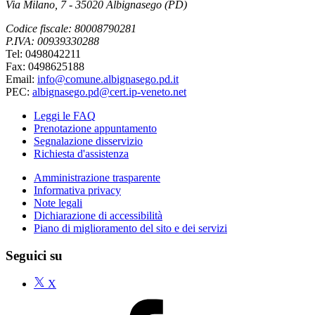
Via Milano, 7 - 35020 Albignasego (PD)
Codice fiscale: 80008790281
P.IVA: 00939330288
Tel: 0498042211
Fax: 0498625188
Email:
info@comune.albignasego.pd.it
PEC:
albignasego.pd@cert.ip-veneto.net
Leggi le FAQ
Prenotazione appuntamento
Segnalazione disservizio
Richiesta d'assistenza
Amministrazione trasparente
Informativa privacy
Note legali
Dichiarazione di accessibilità
Piano di miglioramento del sito e dei servizi
Seguici su
X