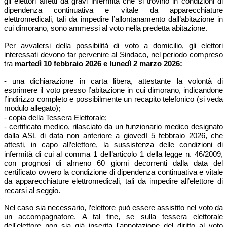
gli elettori affetti da gravi infermità che si trovino in condizioni di
dipendenza continuativa e vitale da apparecchiature
elettromedicali, tali da impedire l’allontanamento dall’abitazione in
cui dimorano, sono ammessi al voto nella predetta abitazione.
Per avvalersi della possibilità di voto a domicilio, gli elettori
interessati devono far pervenire al Sindaco, nel periodo compreso
tra
martedì 10 febbraio 2026 e lunedì 2 marzo 2026:
- una dichiarazione in carta libera, attestante la volontà di
esprimere il voto presso l’abitazione in cui dimorano, indicandone
l’indirizzo completo e possibilmente un recapito telefonico (si veda
modulo allegato);
- copia della Tessera Elettorale;
- certificato medico, rilasciato da un funzionario medico designato
dalla ASL di data non anteriore a giovedì 5 febbraio 2026, che
attesti, in capo all’elettore, la sussistenza delle condizioni di
infermità di cui al comma 1 dell’articolo 1 della legge n. 46/2009,
con prognosi di almeno 60 giorni decorrenti dalla data del
certificato ovvero la condizione di dipendenza continuativa e vitale
da apparecchiature elettromedicali, tali da impedire all’elettore di
recarsi al seggio.
Nel caso sia necessario, l’elettore può essere assistito nel voto da
un accompagnatore. A tal fine, se sulla tessera elettorale
dell'elettore non sia già inserita l'annotazione del diritto al voto