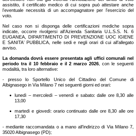
assistito, il certificato medico di cui sopra può attestare anche
l'eventuale necessità di un accompagnatore per l'esercizio del
voto.
Nel caso non si disponga delle certificazioni mediche sopra
indicate, occorre rivolgersi all’Azienda Sanitaria U.L.S.S. N. 6
EUGANEA, DIPARTIMENTO DI PREVENZIONE UOC IGIENE
E SANITA' PUBBLICA, nelle sedi e negli orari di cui all’allegato
avviso.
La domanda dovrà essere presentata agli uffici comunali nel
periodo tra il 10 febbraio e il 2 marzo 2026
,
con le seguenti
modalità, tra loro alternative:
-
presso lo Sportello Unico del Cittadino del Comune di
Albignasego in Via Milano 7 nei seguenti giorni ed orari:
lunedì – mercoledì – venerdì e sabato: dalle ore 8,30 alle
13,00
martedì e giovedì: orario continuato dalle ore 8,30 alle ore
17,30
- mediante raccomandata o a mano all’indirizzo di Via Milano 7,
35020 Albignasego (PD);