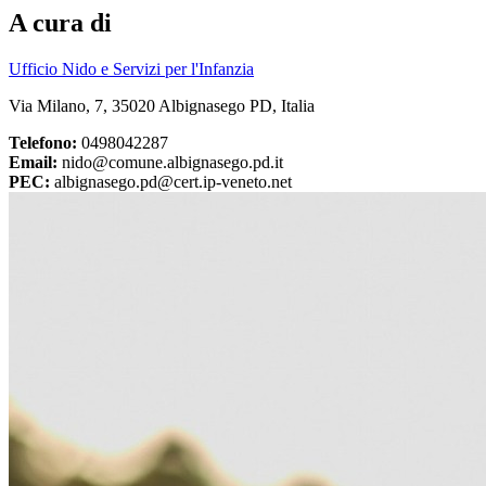
A cura di
Ufficio Nido e Servizi per l'Infanzia
Via Milano, 7, 35020 Albignasego PD, Italia
Telefono:
0498042287
Email:
nido@comune.albignasego.pd.it
PEC:
albignasego.pd@cert.ip-veneto.net