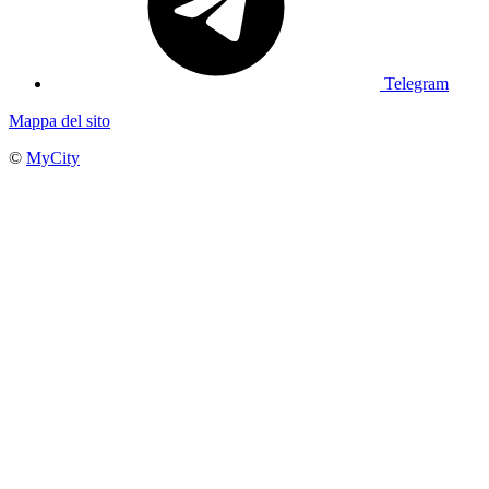
Telegram
Mappa del sito
©
MyCity