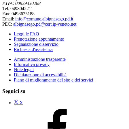
P.IVA: 00939330288
Tel: 0498042211
Fax: 0498625188
Email:
info@comune.albignasego.pd.it
PEC:
albignasego.pd@cert.ip-veneto.net
Leggi le FAQ
Prenotazione appuntamento
Segnalazione disservizio
Richiesta d'assistenza
Amministrazione trasparente
Informativa privacy
Note legali
Dichiarazione di accessibilità
Piano di miglioramento del sito e dei servizi
Seguici su
X