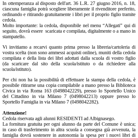
In ottemperanza al disposto dell'art. 36 L.R. 27 giugno 2016, n. 18,
ciascuna famiglia potrà scegliere liberamente il rivenditore preferito,
ordinando e ritirando gratuitamente i libri per il proprio figlio tramite
cedola.
Molto importante: la cedola, disponibile nel menu “Allegati” qui di
seguito, dovrà essere scaricata e compilata, digitalmente o a mano in
stampatello.
Vi invitiamo a recarvi quanto prima presso la libreria/cartoleria di
vostra scelta (non sono ammessi acquisti online), muniti della cedola
compilata e della lista dei libri adottati dalla scuola di vostro figlio
(da scaricare dal sito della scuola/istituto o da richiedere alla
scuola/istituto).
Per chi non ha la possibilità di effettuare la stampa della cedola, è
possibile ritirarne una copia compilabile a mano presso la Biblioteca
Civica in via Roma 163 (0498042229), presso lo Sportello Unico
del Cittadino in via Milano 7 (0498042213) oppure presso lo
Sportello Famiglia in via Milano 7 (0498042282).
Attenzione!
Cedola riservata agli alunni RESIDENTI ad Albignasego.
La fornitura gratuita per ogni alunno da parte del Comune è unica;
in caso di trasferimento in altra scuola a consegna già avvenuta, la
famiglia dovrà sostenere in autonomia la spesa per i nuovi libri di