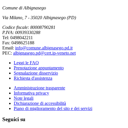
Comune di Albignasego
Via Milano, 7 - 35020 Albignasego (PD)
Codice fiscale: 80008790281
P.IVA: 00939330288
Tel: 0498042211
Fax: 0498625188
Email:
info@comune.albignasego.pd.it
PEC:
albignasego.pd@cert.ip-veneto.net
Leggi le FAQ
Prenotazione appuntamento
Segnalazione disservizio
Richiesta d'assistenza
Amministrazione trasparente
Informativa privacy
Note legali
Dichiarazione di accessibilità
Piano di miglioramento del sito e dei servizi
Seguici su