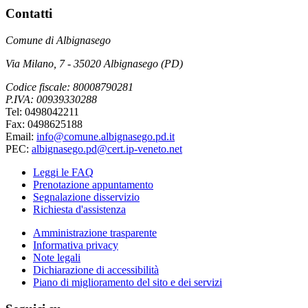
Contatti
Comune di Albignasego
Via Milano, 7 - 35020 Albignasego (PD)
Codice fiscale: 80008790281
P.IVA: 00939330288
Tel: 0498042211
Fax: 0498625188
Email:
info@comune.albignasego.pd.it
PEC:
albignasego.pd@cert.ip-veneto.net
Leggi le FAQ
Prenotazione appuntamento
Segnalazione disservizio
Richiesta d'assistenza
Amministrazione trasparente
Informativa privacy
Note legali
Dichiarazione di accessibilità
Piano di miglioramento del sito e dei servizi