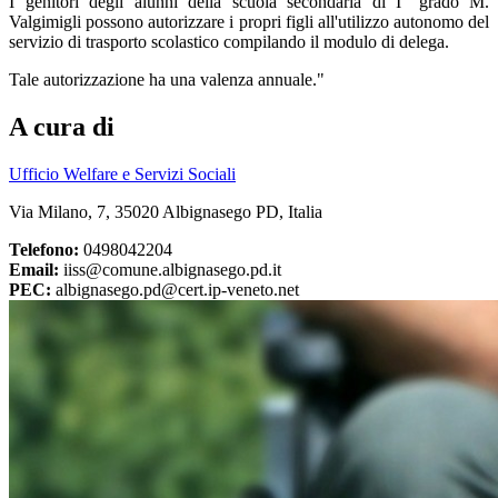
I genitori degli alunni della scuola secondaria di I° grado M.
Valgimigli possono autorizzare i propri figli all'utilizzo autonomo del
servizio di trasporto scolastico compilando il modulo di delega.
Tale autorizzazione ha una valenza annuale."
A cura di
Ufficio Welfare e Servizi Sociali
Via Milano, 7, 35020 Albignasego PD, Italia
Telefono:
0498042204
Email:
iiss@comune.albignasego.pd.it
PEC:
albignasego.pd@cert.ip-veneto.net