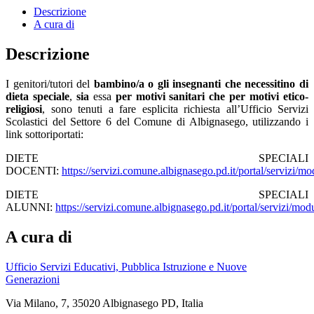
Descrizione
A cura di
Descrizione
I genitori/tutori del
bambino/
a
o gli insegnanti
che necessiti
no
di
dieta speciale
,
sia
essa
per motivi sanitari che per motivi etico-
religiosi
, sono tenuti a fare esplicita richiesta all’Ufficio Servizi
Scolastici del Settore 6 del Comune di Albignasego, utilizzando i
link sottoriportati:
DIETE SPECIALI
DOCENTI:
https://servizi.comune.albignasego.pd.it/portal/servizi/m
DIETE SPECIALI
ALUNNI:
https://servizi.comune.albignasego.pd.it/portal/servizi/mo
A cura di
Ufficio Servizi Educativi, Pubblica Istruzione e Nuove
Generazioni
Via Milano, 7, 35020 Albignasego PD, Italia