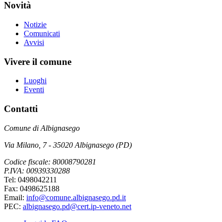
Novità
Notizie
Comunicati
Avvisi
Vivere il comune
Luoghi
Eventi
Contatti
Comune di Albignasego
Via Milano, 7 - 35020 Albignasego (PD)
Codice fiscale: 80008790281
P.IVA: 00939330288
Tel: 0498042211
Fax: 0498625188
Email:
info@comune.albignasego.pd.it
PEC:
albignasego.pd@cert.ip-veneto.net