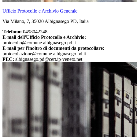
Ufficio Protocollo e Archivio Generale
Via Milano, 7, 35020 Albignasego PD, Italia
Telefono:
0498042248
E-mail dell'Ufficio Protocollo e Archivio:
protocollo@comune.albignasego.pd.it
E-mail per l'inoltro di documenti da protocollare:
protocollazione@comune.albignasego.pd.it
PEC:
albignasego.pd@cert.ip-veneto.net