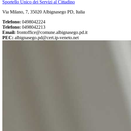
Sportello Unico dei Servizi al Cittadino
Via Milano, 7, 35020 Albignasego PD, Italia
Telefono:
0498042224
Telefono:
0498042213
Email:
frontoffice@comune.albignasego.pd.it
PEC:
albignasego.pd@cert.ip-veneto.net