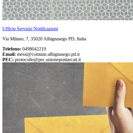
Ufficio Servizio Notificazioni
Via Milano, 7, 35020 Albignasego PD, Italia
Telefono:
0498042219
Email:
messi@comune.albignasego.pd.it
PEC:
protocollo@pec.unionepratiarcati.it