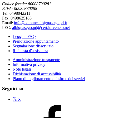
Codice fiscale: 80008790281
P.IVA: 00939330288
Tel: 0498042211
Fax: 0498625188
Email:
info@comune.albignasego.pd.it
PEC:
albignasego.pd@cert.ip-veneto.net
Leggi le FAQ
Prenotazione appuntamento
Segnalazione disservizio
Richiesta d'assistenza
Amministrazione trasparente
Informativa privacy
Note legali
Dichiarazione di accessibilità
Piano di miglioramento del sito e dei servizi
Seguici su
X