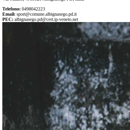
Telefono:
0498042223
Email:
sport@comune.albignasego.pd.it
PEC:
albignasego.pd@cert.ip-veneto.net