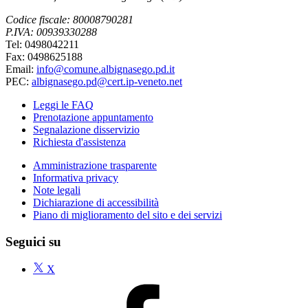
Codice fiscale: 80008790281
P.IVA: 00939330288
Tel: 0498042211
Fax: 0498625188
Email:
info@comune.albignasego.pd.it
PEC:
albignasego.pd@cert.ip-veneto.net
Leggi le FAQ
Prenotazione appuntamento
Segnalazione disservizio
Richiesta d'assistenza
Amministrazione trasparente
Informativa privacy
Note legali
Dichiarazione di accessibilità
Piano di miglioramento del sito e dei servizi
Seguici su
X