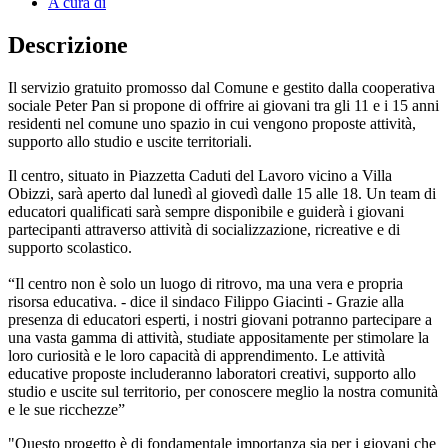
A cura di
Descrizione
Il servizio gratuito promosso dal Comune e gestito dalla cooperativa
sociale Peter Pan si propone di offrire ai giovani tra gli 11 e i 15 anni
residenti nel comune uno spazio in cui vengono proposte attività,
supporto allo studio e uscite territoriali.
Il centro, situato in Piazzetta Caduti del Lavoro vicino a Villa
Obizzi, sarà aperto dal lunedì al giovedì dalle 15 alle 18. Un team di
educatori qualificati sarà sempre disponibile e guiderà i giovani
partecipanti attraverso attività di socializzazione, ricreative e di
supporto scolastico.
“Il centro non è solo un luogo di ritrovo, ma una vera e propria
risorsa educativa. - dice il sindaco Filippo Giacinti - Grazie alla
presenza di educatori esperti, i nostri giovani potranno partecipare a
una vasta gamma di attività, studiate appositamente per stimolare la
loro curiosità e le loro capacità di apprendimento. Le attività
educative proposte includeranno laboratori creativi, supporto allo
studio e uscite sul territorio, per conoscere meglio la nostra comunità
e le sue ricchezze”
"Questo progetto è di fondamentale importanza sia per i giovani che