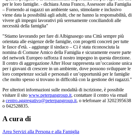
per le loro famiglie. - dichiara Anna Franco, Assessore alla Famiglia
– Fornendo ai ragazzi un ambiente sano, stimolante e inclusivo
viene data la possibilità agli adulti, che ne hanno la responsabilità, di
vivere gli impegni lavorativi più serenamente conciliandoli alle
necessità della famiglia"
"Stiamo lavorando per fare di Albignasego una Città sempre più
orientata alle esigenze delle famiglie, con progetti concreti per tutte
le fasce d'età. - aggiunge il sindaco – Ci è stata riconosciuta la
nomina di Comune Amico della Famiglia e sicuramente essere parte
del network Europeo rafforza il nostro impegno in questa direzione.
Il centro di aggregazione After Hour rappresenta un’occasione unica
per i giovani di crescere in un ambiente, dove possono sviluppare le
loro competenze sociali e personali e un’opportunità per le famiglie
che molto spesso si trovano in difficoltà con la gestione dei ragazzi."
Per ulteriori informazioni sulle modalità di iscrizione, è possibile
visitare il sito
www.peterpangroup.it
, contattare il centro via email
a
centro.aggregativo@peterpangroup.it
, o telefonare al 3202395638
o 042528835.
A cura di
Area Servizi alla Persona e alla Famiglia