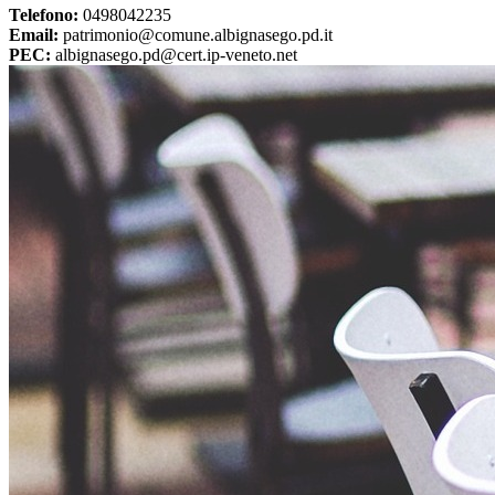
Telefono:
0498042235
Email:
patrimonio@comune.albignasego.pd.it
PEC:
albignasego.pd@cert.ip-veneto.net