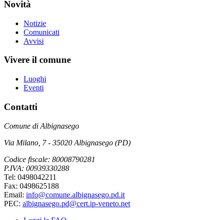
Novità
Notizie
Comunicati
Avvisi
Vivere il comune
Luoghi
Eventi
Contatti
Comune di Albignasego
Via Milano, 7 - 35020 Albignasego (PD)
Codice fiscale: 80008790281
P.IVA: 00939330288
Tel: 0498042211
Fax: 0498625188
Email:
info@comune.albignasego.pd.it
PEC:
albignasego.pd@cert.ip-veneto.net