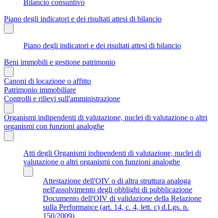
Bilancio consuntivo
Piano degli indicatori e dei risultati attesi di bilancio
Piano degli indicatori e dei risultati attesi di bilancio
Beni immobili e gestione patrimonio
Canoni di locazione o affitto
Patrimonio immobiliare
Controlli e rilievi sull'amministrazione
Organismi indipendenti di valutazione, nuclei di valutazione o altri
organismi con funzioni analoghe
Atti degli Organismi indipendenti di valutazione, nuclei di
valutazione o altri organismi con funzioni analoghe
Attestazione dell'OIV o di altra struttura analoga
nell'assolvimento degli obblighi di pubblicazione
Documento dell'OIV di validazione della Relazione
sulla Performance (art. 14, c. 4, lett. c) d.Lgs. n.
150/2009)