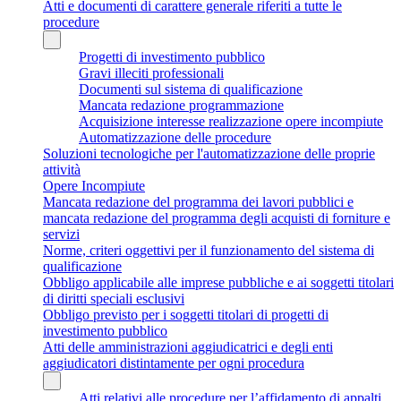
Atti e documenti di carattere generale riferiti a tutte le
procedure
Progetti di investimento pubblico
Gravi illeciti professionali
Documenti sul sistema di qualificazione
Mancata redazione programmazione
Acquisizione interesse realizzazione opere incompiute
Automatizzazione delle procedure
Soluzioni tecnologiche per l'automatizzazione delle proprie
attività
Opere Incompiute
Mancata redazione del programma dei lavori pubblici e
mancata redazione del programma degli acquisti di forniture e
servizi
Norme, criteri oggettivi per il funzionamento del sistema di
qualificazione
Obbligo applicabile alle imprese pubbliche e ai soggetti titolari
di diritti speciali esclusivi
Obbligo previsto per i soggetti titolari di progetti di
investimento pubblico
Atti delle amministrazioni aggiudicatrici e degli enti
aggiudicatori distintamente per ogni procedura
Atti relativi alle procedure per l’affidamento di appalti