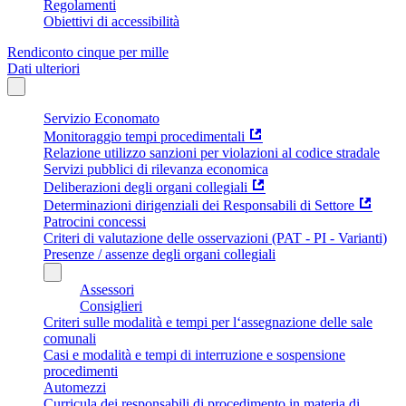
Regolamenti
Obiettivi di accessibilità
Rendiconto cinque per mille
Dati ulteriori
Servizio Economato
Monitoraggio tempi procedimentali
Relazione utilizzo sanzioni per violazioni al codice stradale
Servizi pubblici di rilevanza economica
Deliberazioni degli organi collegiali
Determinazioni dirigenziali dei Responsabili di Settore
Patrocini concessi
Criteri di valutazione delle osservazioni (PAT - PI - Varianti)
Presenze / assenze degli organi collegiali
Assessori
Consiglieri
Criteri sulle modalità e tempi per l‘assegnazione delle sale
comunali
Casi e modalità e tempi di interruzione e sospensione
procedimenti
Automezzi
Curricula dei responsabili di procedimento in materia di