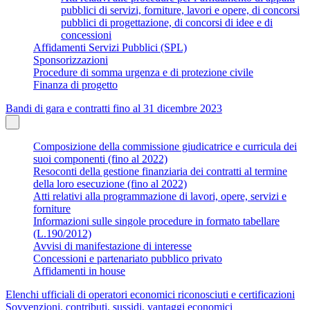
pubblici di servizi, forniture, lavori e opere, di concorsi
pubblici di progettazione, di concorsi di idee e di
concessioni
Affidamenti Servizi Pubblici (SPL)
Sponsorizzazioni
Procedure di somma urgenza e di protezione civile
Finanza di progetto
Bandi di gara e contratti fino al 31 dicembre 2023
Composizione della commissione giudicatrice e curricula dei
suoi componenti (fino al 2022)
Resoconti della gestione finanziaria dei contratti al termine
della loro esecuzione (fino al 2022)
Atti relativi alla programmazione di lavori, opere, servizi e
forniture
Informazioni sulle singole procedure in formato tabellare
(L.190/2012)
Avvisi di manifestazione di interesse
Concessioni e partenariato pubblico privato
Affidamenti in house
Elenchi ufficiali di operatori economici riconosciuti e certificazioni
Sovvenzioni, contributi, sussidi, vantaggi economici