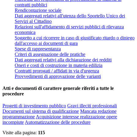
contratti pubblici
Rendicontazione sociale
Dati aggregati relativi all'utenza dello Sportello Unico dei
Servizi al Cittadino
Relazioni sull'affidamento di servizi pubblici di rilevanza
economica
Soggetto a cui ricorrere in caso di giustificato ritardo o diniego
dall'accesso ai documenti di gara
Spese di rappresentanza
Criteri di assegnazione delle pratiche
Dati aggregati relativi alla dichiarazione dei redditi
Oneri e costi di costruzione in materia edilizia
Contratti prorogati / affidati in via d'urgenza
Provvedimenti di approvazione delle varianti
Atti e documenti di carattere generale riferiti a tutte le
procedure
Progetti di investimento pubblico
Gravi illeciti professionali
Documenti sul sistema di qualificazione
Mancata redazione
programmazione
Acquisizione interesse realizzazione opere
incompiute
Automatizzazione delle procedure
Visite alla pagina:
115