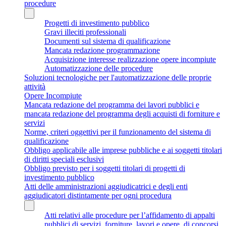
procedure
Progetti di investimento pubblico
Gravi illeciti professionali
Documenti sul sistema di qualificazione
Mancata redazione programmazione
Acquisizione interesse realizzazione opere incompiute
Automatizzazione delle procedure
Soluzioni tecnologiche per l'automatizzazione delle proprie
attività
Opere Incompiute
Mancata redazione del programma dei lavori pubblici e
mancata redazione del programma degli acquisti di forniture e
servizi
Norme, criteri oggettivi per il funzionamento del sistema di
qualificazione
Obbligo applicabile alle imprese pubbliche e ai soggetti titolari
di diritti speciali esclusivi
Obbligo previsto per i soggetti titolari di progetti di
investimento pubblico
Atti delle amministrazioni aggiudicatrici e degli enti
aggiudicatori distintamente per ogni procedura
Atti relativi alle procedure per l’affidamento di appalti
pubblici di servizi, forniture, lavori e opere, di concorsi