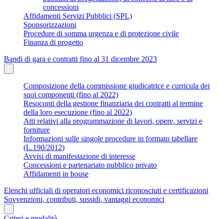
concessioni
Affidamenti Servizi Pubblici (SPL)
Sponsorizzazioni
Procedure di somma urgenza e di protezione civile
Finanza di progetto
Bandi di gara e contratti fino al 31 dicembre 2023
Composizione della commissione giudicatrice e curricula dei
suoi componenti (fino al 2022)
Resoconti della gestione finanziaria dei contratti al termine
della loro esecuzione (fino al 2022)
Atti relativi alla programmazione di lavori, opere, servizi e
forniture
Informazioni sulle singole procedure in formato tabellare
(L.190/2012)
Avvisi di manifestazione di interesse
Concessioni e partenariato pubblico privato
Affidamenti in house
Elenchi ufficiali di operatori economici riconosciuti e certificazioni
Sovvenzioni, contributi, sussidi, vantaggi economici
Criteri e modalità