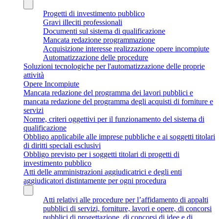
Progetti di investimento pubblico
Gravi illeciti professionali
Documenti sul sistema di qualificazione
Mancata redazione programmazione
Acquisizione interesse realizzazione opere incompiute
Automatizzazione delle procedure
Soluzioni tecnologiche per l'automatizzazione delle proprie
attività
Opere Incompiute
Mancata redazione del programma dei lavori pubblici e
mancata redazione del programma degli acquisti di forniture e
servizi
Norme, criteri oggettivi per il funzionamento del sistema di
qualificazione
Obbligo applicabile alle imprese pubbliche e ai soggetti titolari
di diritti speciali esclusivi
Obbligo previsto per i soggetti titolari di progetti di
investimento pubblico
Atti delle amministrazioni aggiudicatrici e degli enti
aggiudicatori distintamente per ogni procedura
Atti relativi alle procedure per l’affidamento di appalti
pubblici di servizi, forniture, lavori e opere, di concorsi
pubblici di progettazione, di concorsi di idee e di