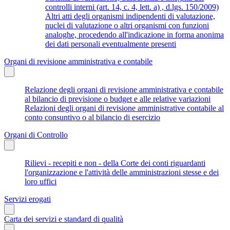
controlli interni (art. 14, c. 4, lett. a) , d.lgs. 150/2009)
Altri atti degli organismi indipendenti di valutazione,
nuclei di valutazione o altri organismi con funzioni
analoghe, procedendo all'indicazione in forma anonima
dei dati personali eventualmente presenti
Organi di revisione amministrativa e contabile
Relazione degli organi di revisione amministrativa e contabile
al bilancio di previsione o budget e alle relative variazioni
Relazioni degli organi di revisione amministrative contabile al
conto consuntivo o al bilancio di esercizio
Organi di Controllo
Rilievi - recepiti e non - della Corte dei conti riguardanti
l'organizzazione e l'attività delle amministrazioni stesse e dei
loro uffici
Servizi erogati
Carta dei servizi e standard di qualità