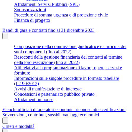
Affidamenti Servizi Pubblici (SPL)
Sponsorizzazioni
Procedure di somma urgenza e di protezione civile
Finanza di progetto
Bandi di gara e contratti fino al 31 dicembre 2023
Composizione della commissione giudicatrice e curricula dei
suoi componenti (fino al 2022)
Resoconti della gestione finanziaria dei contratti al termine
della loro esecuzione (fino al 2022)
Atti relativi alla programmazione di lavori, opere, servizi e
forniture
Informazioni sulle singole procedure in formato tabellare
(L.190/2012)
Avvisi di manifestazione di interesse
Concessioni e partenariato pubblico privato
Affidamenti in house
Elenchi ufficiali di operatori economici riconosciuti e certificazioni
Sovvenzioni, contributi, sussidi, vantaggi economici
Criteri e modalità