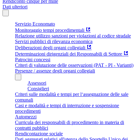
Rendiconto cinque per mille
Dati ulteriori
Servizio Economato
Monitoraggio tempi procedimentali
Relazione utilizzo sanzioni per violazioni al codice stradale
Servizi pubblici di rilevanza economica
Deliberazioni degli organi collegiali
Determinazioni dirigenziali dei Responsabili di Settore
Patrocini concessi
Criteri di valutazione delle osservazioni (PAT - PI - Varianti)
Presenze / assenze degli organi collegiali
Assessori
Consiglieri
Criteri sulle modalità e tempi per l‘assegnazione delle sale
comunali
Casi e modalità e tempi di interruzione e sospensione
procedimenti
Automezzi
Curricula dei responsabili di procedimento in materia di
contratti pubblici
Rendicontazione sociale
Dati aggregati relativi all'utenza dello Sportello Unico dei