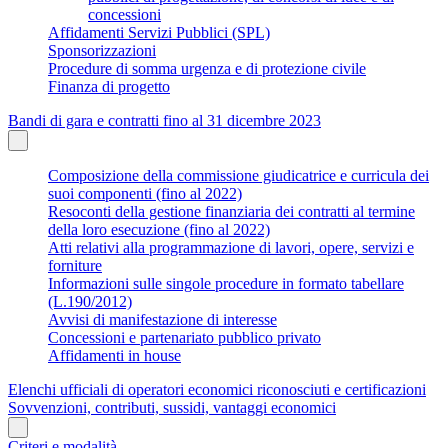
concessioni
Affidamenti Servizi Pubblici (SPL)
Sponsorizzazioni
Procedure di somma urgenza e di protezione civile
Finanza di progetto
Bandi di gara e contratti fino al 31 dicembre 2023
Composizione della commissione giudicatrice e curricula dei
suoi componenti (fino al 2022)
Resoconti della gestione finanziaria dei contratti al termine
della loro esecuzione (fino al 2022)
Atti relativi alla programmazione di lavori, opere, servizi e
forniture
Informazioni sulle singole procedure in formato tabellare
(L.190/2012)
Avvisi di manifestazione di interesse
Concessioni e partenariato pubblico privato
Affidamenti in house
Elenchi ufficiali di operatori economici riconosciuti e certificazioni
Sovvenzioni, contributi, sussidi, vantaggi economici
Criteri e modalità