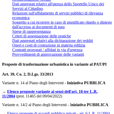
Dati aggregati relativi all'utenza dello Sportello Unico dei
Servizi al Cittadino
Relazioni sull'affidamento di servizi pubblici di rilevanza
economica
Soggetto a cui ricorrere in caso di giustificato ritardo o diniego
dall'accesso ai documenti di gara
Spese di rappresentanza
Criteri di assegnazione delle pratiche
Dati aggregati relativi alla dichiarazione dei redditi
Oneri e costi di costruzione in materia edilizia
Contratti prorogati / affidati in via d'urgenza
Provvedimenti di approvazione delle varianti
Proposte di trasformazione urbanistica in variante al PAT/PI
Art. 39, Co. 2, D.Lgs. 33/2013
Variante n. 14 al Piano degli Interventi -
Iniziativa PUBBLICA
→
Elenco proposte variante ai sensi dell'art. 18-ter L.R.
11/2004
(prot. 11465 del 09/04/2022)
Variante n. 14/2 al Piano degli Interventi - I
niziativa PUBBLICA
→
Elenco proposte di accordi pubblico privati - art. 6 L.R. 11/2004