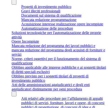
Progetti di investimento pubblico
Gravi illeciti professionali
Documenti sul sistema di qualificazione
Mancata redazione programmazione
Acquisizione interesse realizzazione opere incompiute
Automatizzazione delle procedure
Soluzioni tecnologiche per l'automatizzazione delle proprie
attività
Opere Incompiute
Mancata redazione del programma dei lavori pubblici e
mancata redazione del programma degli acquisti di forniture e
servizi
Norme, criteri oggettivi per il funzionamento del sistema di
qualificazione
Obbligo applicabile alle imprese pubbliche e ai soggetti titolari
di diritti speciali esclusivi
Obbligo previsto per i soggetti titolari di progetti di
investimento pubblico
Atti delle amministrazioni aggiudicatrici e degli enti
aggiudicatori distintamente per ogni procedura
Atti relativi alle procedure per l’affidamento di appalti
pubblici di servizi, forniture, lavori e opere, di concorsi
pubblici di progettazione, di concorsi di idee e di