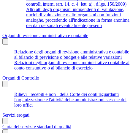
controlli interni (art. 14, c. 4, lett. a) , d.lgs. 150/2009)
Altri atti degli organismi indipendenti di valutazione,
nuclei di valutazione o altri organismi con funzioni
analoghe, procedendo all'indicazione in forma anonima
dei dati personali eventualmente presenti
Organi di revisione amministrativa e contabile
Relazione degli organi di revisione amministrativa e contabile
al bilancio di previsione o budget e alle relative variazioni
Relazioni degli organi di revisione amministrative contabile al
conto consuntivo o al bilancio di esercizio
Organi di Controllo
Rilievi - recepiti e non - della Corte dei conti riguardanti
l'organizzazione e l'attività delle amministrazioni stesse e dei
loro uffici
Servizi erogati
Carta dei servizi e standard di qualità