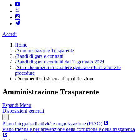
Accedi
Home
/
Amministrazione Trasparente
/
Bandi di gara e contratti
/
Bandi di gara e contratti dal 1° gennaio 2024
/
Atti e documenti di carattere generale riferiti a tutte le
procedure
/
Documenti sul sistema di qualificazione
Amministrazione Trasparente
Espandi Menu
Disposizioni generali
Piano integrato di attività e organizzazione (PIAO)
Piano triennale per prevenzione della corruzione e della trasparenza