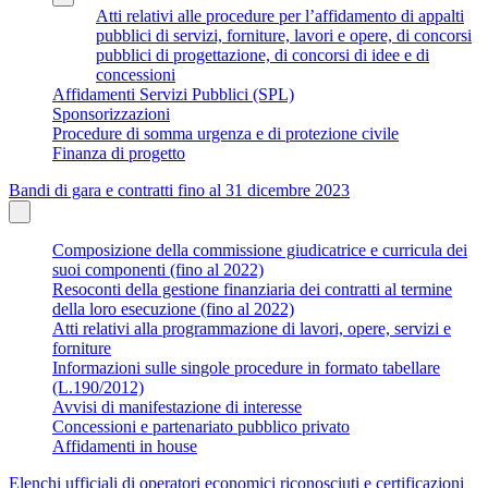
Atti relativi alle procedure per l’affidamento di appalti
pubblici di servizi, forniture, lavori e opere, di concorsi
pubblici di progettazione, di concorsi di idee e di
concessioni
Affidamenti Servizi Pubblici (SPL)
Sponsorizzazioni
Procedure di somma urgenza e di protezione civile
Finanza di progetto
Bandi di gara e contratti fino al 31 dicembre 2023
Composizione della commissione giudicatrice e curricula dei
suoi componenti (fino al 2022)
Resoconti della gestione finanziaria dei contratti al termine
della loro esecuzione (fino al 2022)
Atti relativi alla programmazione di lavori, opere, servizi e
forniture
Informazioni sulle singole procedure in formato tabellare
(L.190/2012)
Avvisi di manifestazione di interesse
Concessioni e partenariato pubblico privato
Affidamenti in house
Elenchi ufficiali di operatori economici riconosciuti e certificazioni