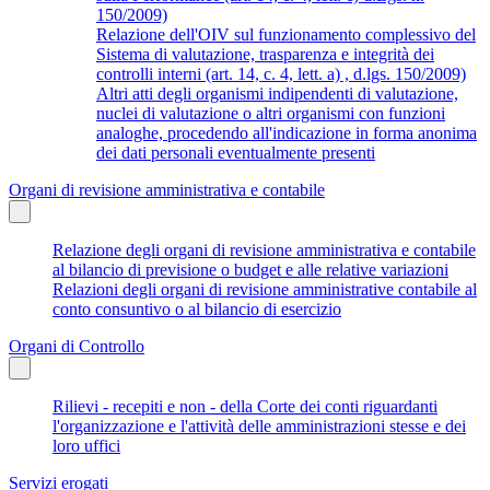
150/2009)
Relazione dell'OIV sul funzionamento complessivo del
Sistema di valutazione, trasparenza e integrità dei
controlli interni (art. 14, c. 4, lett. a) , d.lgs. 150/2009)
Altri atti degli organismi indipendenti di valutazione,
nuclei di valutazione o altri organismi con funzioni
analoghe, procedendo all'indicazione in forma anonima
dei dati personali eventualmente presenti
Organi di revisione amministrativa e contabile
Relazione degli organi di revisione amministrativa e contabile
al bilancio di previsione o budget e alle relative variazioni
Relazioni degli organi di revisione amministrative contabile al
conto consuntivo o al bilancio di esercizio
Organi di Controllo
Rilievi - recepiti e non - della Corte dei conti riguardanti
l'organizzazione e l'attività delle amministrazioni stesse e dei
loro uffici
Servizi erogati