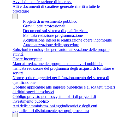
Avvisi di manifestazione di interesse
Atti e documenti di carattere generale riferiti a tutte le
procedure
Progetti di investimento pubblico
Gravi illeciti professionali
Documenti sul sistema di qualificazione
Mancata redazione programmazione
Acquisizione interesse realizzazione opere incompiute
Automatizzazione delle procedure
Soluzioni tecnologiche per l'automatizzazione delle proprie
attività
Opere Incompiute
Mancata redazione del programma dei lavori pubblici e
mancata redazione del programma degli acquisti di forniture e
servizi
Norme, criteri oggettivi per il funzionamento del sistema di
qualificazione
Obbligo applicabile alle imprese pubbliche e ai soggetti titolari
di diritti speciali esclusivi
Obbligo previsto per i soggetti titolari di progetti di
investimento pubblico
Atti delle amministrazioni aggiudicatrici e degli enti
aggiudicatori distintamente per ogni procedura