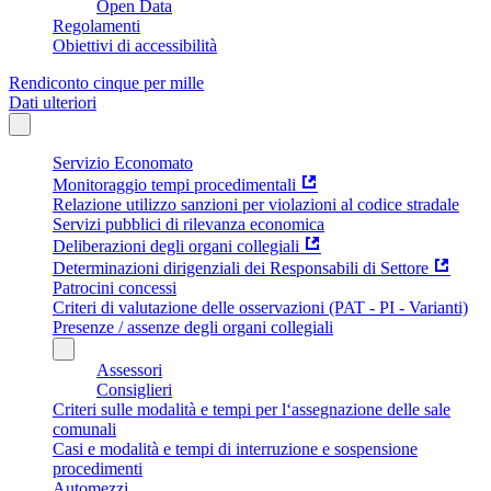
Open Data
Regolamenti
Obiettivi di accessibilità
Rendiconto cinque per mille
Dati ulteriori
Servizio Economato
Monitoraggio tempi procedimentali
Relazione utilizzo sanzioni per violazioni al codice stradale
Servizi pubblici di rilevanza economica
Deliberazioni degli organi collegiali
Determinazioni dirigenziali dei Responsabili di Settore
Patrocini concessi
Criteri di valutazione delle osservazioni (PAT - PI - Varianti)
Presenze / assenze degli organi collegiali
Assessori
Consiglieri
Criteri sulle modalità e tempi per l‘assegnazione delle sale
comunali
Casi e modalità e tempi di interruzione e sospensione
procedimenti
Automezzi