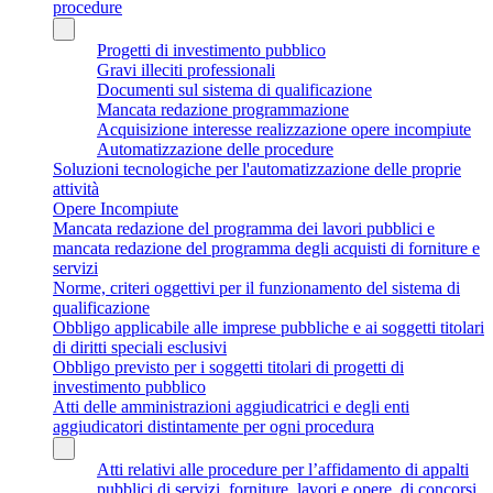
procedure
Progetti di investimento pubblico
Gravi illeciti professionali
Documenti sul sistema di qualificazione
Mancata redazione programmazione
Acquisizione interesse realizzazione opere incompiute
Automatizzazione delle procedure
Soluzioni tecnologiche per l'automatizzazione delle proprie
attività
Opere Incompiute
Mancata redazione del programma dei lavori pubblici e
mancata redazione del programma degli acquisti di forniture e
servizi
Norme, criteri oggettivi per il funzionamento del sistema di
qualificazione
Obbligo applicabile alle imprese pubbliche e ai soggetti titolari
di diritti speciali esclusivi
Obbligo previsto per i soggetti titolari di progetti di
investimento pubblico
Atti delle amministrazioni aggiudicatrici e degli enti
aggiudicatori distintamente per ogni procedura
Atti relativi alle procedure per l’affidamento di appalti
pubblici di servizi, forniture, lavori e opere, di concorsi