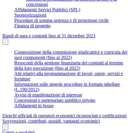
concessioni
Affidamenti Servizi Pubblici (SPL)
Sponsorizzazioni
Procedure di somma urgenza e di protezione civile
Finanza di progetto
Bandi di gara e contratti fino al 31 dicembre 2023
Composizione della commissione giudicatrice e curricula dei
suoi componenti (fino al 2022)
Resoconti della gestione finanziaria dei contratti al termine
della loro esecuzione (fino al 2022)
Atti relativi alla programmazione di lavori, opere, servizi e
forniture
Informazioni sulle singole procedure in formato tabellare
(L.190/2012)
Avvisi di manifestazione di interesse
Concessioni e partenariato pubblico privato
Affidamenti in house
Elenchi ufficiali di operatori economici riconosciuti e certificazioni
Sovvenzioni, contributi, sussidi, vantaggi economici
Criteri e modalità