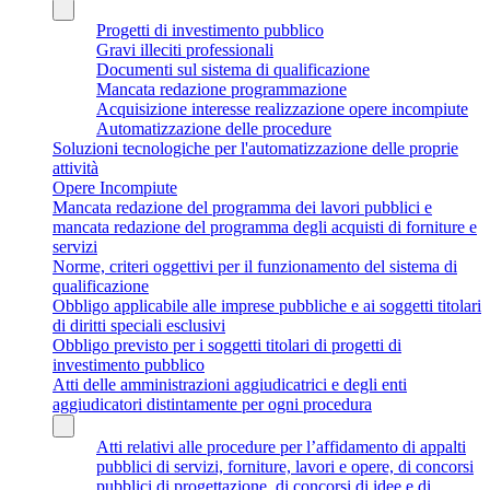
Progetti di investimento pubblico
Gravi illeciti professionali
Documenti sul sistema di qualificazione
Mancata redazione programmazione
Acquisizione interesse realizzazione opere incompiute
Automatizzazione delle procedure
Soluzioni tecnologiche per l'automatizzazione delle proprie
attività
Opere Incompiute
Mancata redazione del programma dei lavori pubblici e
mancata redazione del programma degli acquisti di forniture e
servizi
Norme, criteri oggettivi per il funzionamento del sistema di
qualificazione
Obbligo applicabile alle imprese pubbliche e ai soggetti titolari
di diritti speciali esclusivi
Obbligo previsto per i soggetti titolari di progetti di
investimento pubblico
Atti delle amministrazioni aggiudicatrici e degli enti
aggiudicatori distintamente per ogni procedura
Atti relativi alle procedure per l’affidamento di appalti
pubblici di servizi, forniture, lavori e opere, di concorsi
pubblici di progettazione, di concorsi di idee e di