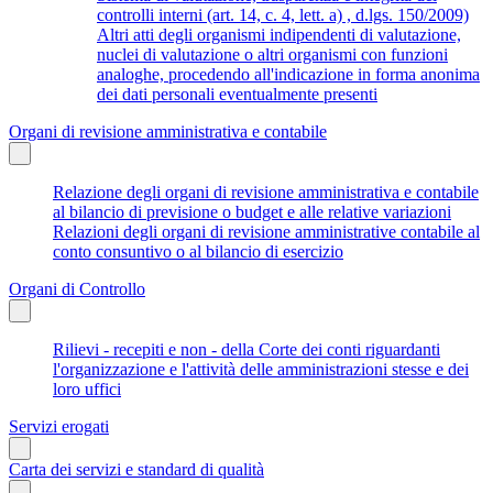
controlli interni (art. 14, c. 4, lett. a) , d.lgs. 150/2009)
Altri atti degli organismi indipendenti di valutazione,
nuclei di valutazione o altri organismi con funzioni
analoghe, procedendo all'indicazione in forma anonima
dei dati personali eventualmente presenti
Organi di revisione amministrativa e contabile
Relazione degli organi di revisione amministrativa e contabile
al bilancio di previsione o budget e alle relative variazioni
Relazioni degli organi di revisione amministrative contabile al
conto consuntivo o al bilancio di esercizio
Organi di Controllo
Rilievi - recepiti e non - della Corte dei conti riguardanti
l'organizzazione e l'attività delle amministrazioni stesse e dei
loro uffici
Servizi erogati
Carta dei servizi e standard di qualità