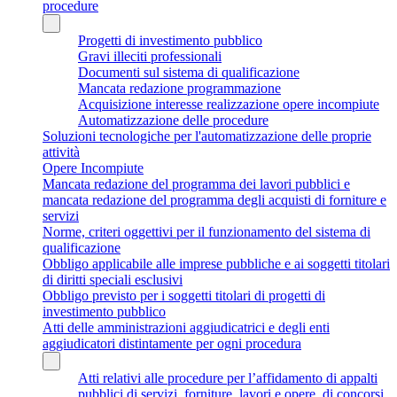
procedure
Progetti di investimento pubblico
Gravi illeciti professionali
Documenti sul sistema di qualificazione
Mancata redazione programmazione
Acquisizione interesse realizzazione opere incompiute
Automatizzazione delle procedure
Soluzioni tecnologiche per l'automatizzazione delle proprie
attività
Opere Incompiute
Mancata redazione del programma dei lavori pubblici e
mancata redazione del programma degli acquisti di forniture e
servizi
Norme, criteri oggettivi per il funzionamento del sistema di
qualificazione
Obbligo applicabile alle imprese pubbliche e ai soggetti titolari
di diritti speciali esclusivi
Obbligo previsto per i soggetti titolari di progetti di
investimento pubblico
Atti delle amministrazioni aggiudicatrici e degli enti
aggiudicatori distintamente per ogni procedura
Atti relativi alle procedure per l’affidamento di appalti
pubblici di servizi, forniture, lavori e opere, di concorsi