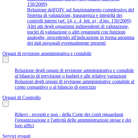
150/2009)
Relazione dell'OIV sul funzionamento complessivo del
Sistema di valutazione, trasparenza e integrità dei
controlli interni (art. 14, c. 4, lett. a) , d.lgs. 150/2009)
Altri atti degli organismi indipendenti di valutazione,
nuclei di valutazione o altri organismi con funzioni
analoghe, procedendo all'indicazione in forma anonima
dei dati personali eventualmente presenti
Organi di revisione amministrativa e contabile
Relazione degli organi di revisione amministrativa e contabile
al bilancio di previsione o budget e alle relative variazioni
Relazioni degli organi di revisione amministrative contabile al
conto consuntivo o al bilancio di esercizio
Organi di Controllo
Rilievi - recepiti e non - della Corte dei conti riguardanti
l'organizzazione e l'attività delle amministrazioni stesse e dei
loro uffici
Servizi erogati