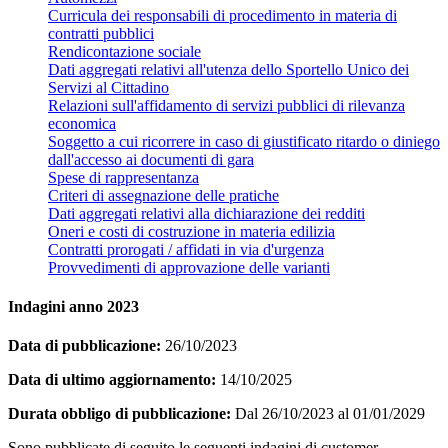
Curricula dei responsabili di procedimento in materia di
contratti pubblici
Rendicontazione sociale
Dati aggregati relativi all'utenza dello Sportello Unico dei
Servizi al Cittadino
Relazioni sull'affidamento di servizi pubblici di rilevanza
economica
Soggetto a cui ricorrere in caso di giustificato ritardo o diniego
dall'accesso ai documenti di gara
Spese di rappresentanza
Criteri di assegnazione delle pratiche
Dati aggregati relativi alla dichiarazione dei redditi
Oneri e costi di costruzione in materia edilizia
Contratti prorogati / affidati in via d'urgenza
Provvedimenti di approvazione delle varianti
Indagini anno 2023
Data di pubblicazione:
26/10/2023
Data di ultimo aggiornamento:
14/10/2025
Durata obbligo di pubblicazione:
Dal 26/10/2023 al 01/01/2029
Sono pubblicate di seguito le seguenti indagini di customer