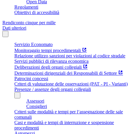
Open Data
Regolamenti
Obiettivi di accessibilità
Rendiconto cinque per mille
Dati ulteriori
Servizio Economato
Monitoraggio tempi procedimentali
Relazione utilizzo sanzioni per violazioni al codice stradale
Servizi pubblici di rilevanza economica
Deliberazioni degli organi collegiali
Determinazioni dirigenziali dei Responsabili di Settore
Patrocini concessi
Criteri di valutazione delle osservazioni (PAT - PI - Varianti)
Presenze / assenze degli organi collegiali
Assessori
Consiglieri
Criteri sulle modalità e tempi per l‘assegnazione delle sale
comunali
Casi e modalità e tempi di interruzione e sospensione
procedimenti
Automezzi