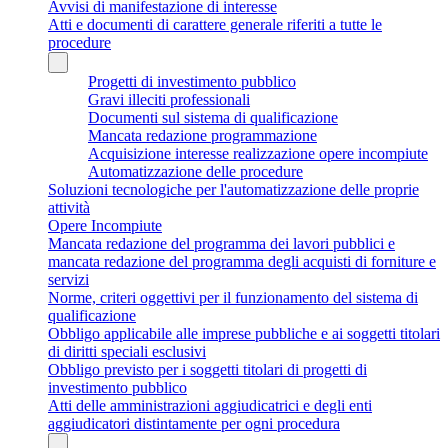
Avvisi di manifestazione di interesse
Atti e documenti di carattere generale riferiti a tutte le
procedure
Progetti di investimento pubblico
Gravi illeciti professionali
Documenti sul sistema di qualificazione
Mancata redazione programmazione
Acquisizione interesse realizzazione opere incompiute
Automatizzazione delle procedure
Soluzioni tecnologiche per l'automatizzazione delle proprie
attività
Opere Incompiute
Mancata redazione del programma dei lavori pubblici e
mancata redazione del programma degli acquisti di forniture e
servizi
Norme, criteri oggettivi per il funzionamento del sistema di
qualificazione
Obbligo applicabile alle imprese pubbliche e ai soggetti titolari
di diritti speciali esclusivi
Obbligo previsto per i soggetti titolari di progetti di
investimento pubblico
Atti delle amministrazioni aggiudicatrici e degli enti
aggiudicatori distintamente per ogni procedura