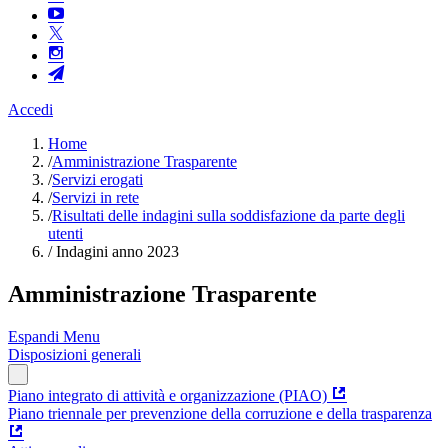
Accedi
Home
/
Amministrazione Trasparente
/
Servizi erogati
/
Servizi in rete
/
Risultati delle indagini sulla soddisfazione da parte degli
utenti
/
Indagini anno 2023
Amministrazione Trasparente
Espandi Menu
Disposizioni generali
Piano integrato di attività e organizzazione (PIAO)
Piano triennale per prevenzione della corruzione e della trasparenza