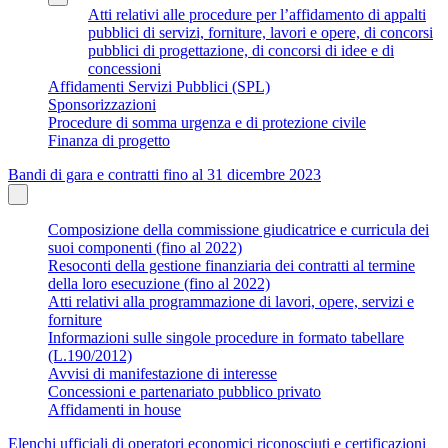
Atti relativi alle procedure per l’affidamento di appalti
pubblici di servizi, forniture, lavori e opere, di concorsi
pubblici di progettazione, di concorsi di idee e di
concessioni
Affidamenti Servizi Pubblici (SPL)
Sponsorizzazioni
Procedure di somma urgenza e di protezione civile
Finanza di progetto
Bandi di gara e contratti fino al 31 dicembre 2023
Composizione della commissione giudicatrice e curricula dei
suoi componenti (fino al 2022)
Resoconti della gestione finanziaria dei contratti al termine
della loro esecuzione (fino al 2022)
Atti relativi alla programmazione di lavori, opere, servizi e
forniture
Informazioni sulle singole procedure in formato tabellare
(L.190/2012)
Avvisi di manifestazione di interesse
Concessioni e partenariato pubblico privato
Affidamenti in house
Elenchi ufficiali di operatori economici riconosciuti e certificazioni