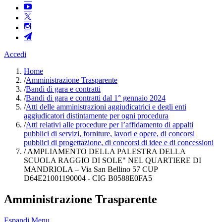
Accedi
Home
/
Amministrazione Trasparente
/
Bandi di gara e contratti
/
Bandi di gara e contratti dal 1° gennaio 2024
/
Atti delle amministrazioni aggiudicatrici e degli enti
aggiudicatori distintamente per ogni procedura
/
Atti relativi alle procedure per l’affidamento di appalti
pubblici di servizi, forniture, lavori e opere, di concorsi
pubblici di progettazione, di concorsi di idee e di concessioni
/
AMPLIAMENTO DELLA PALESTRA DELLA
SCUOLA RAGGIO DI SOLE" NEL QUARTIERE DI
MANDRIOLA – Via San Bellino 57 CUP
D64E21001190004 - CIG B0588E0FA5
Amministrazione Trasparente
Espandi Menu