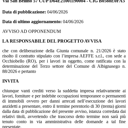
Via San Bellino 57 CUP D64E21001190004 - CIG B0588E0FA5
Data di pubblicazione:
04/06/2026
Data di ultimo aggiornamento:
04/06/2026
AVVISO AD OPPONENDUM
LA RESPONSABILE DEL PROGETTO AVVISA
che con deliberazione della Giunta comunale n. 21/2026 è stato
risolto il contratto stipulato con l’impresa AEFFE s.r.l., con sede a
Occhiobello (RO), per i lavori in oggetto, come ratificata con la
determinazione del Terzo settore del Comune di Albignasego n.
88/2026 e pertanto
INVITA
chiunque vanti crediti verso la suddetta impresa relativamente ai
lavori, forniture e per indebite occupazioni temporanee o permanenti
di immobili ovvero per danni arrecati nell’esecuzione dei lavori
anzidetti a presentare, entro il termine perentorio di 30 (trenta) giorni
dalla data di pubblicazione del presente avviso, istanza corredata dai
relativi titoli, avvertendo che trascorso detto termine non sarà più
tenuto conto in via amministrativa delle domande a tal fine
presentate.