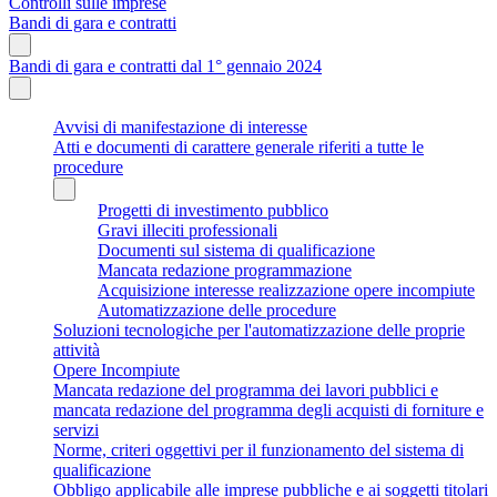
Controlli sulle imprese
Bandi di gara e contratti
Bandi di gara e contratti dal 1° gennaio 2024
Avvisi di manifestazione di interesse
Atti e documenti di carattere generale riferiti a tutte le
procedure
Progetti di investimento pubblico
Gravi illeciti professionali
Documenti sul sistema di qualificazione
Mancata redazione programmazione
Acquisizione interesse realizzazione opere incompiute
Automatizzazione delle procedure
Soluzioni tecnologiche per l'automatizzazione delle proprie
attività
Opere Incompiute
Mancata redazione del programma dei lavori pubblici e
mancata redazione del programma degli acquisti di forniture e
servizi
Norme, criteri oggettivi per il funzionamento del sistema di
qualificazione
Obbligo applicabile alle imprese pubbliche e ai soggetti titolari