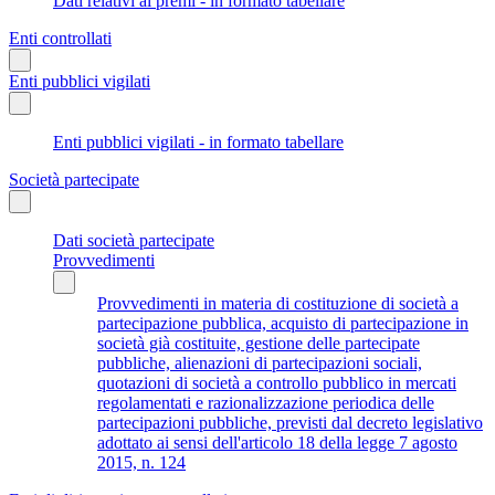
Dati relativi ai premi - in formato tabellare
Enti controllati
Enti pubblici vigilati
Enti pubblici vigilati - in formato tabellare
Società partecipate
Dati società partecipate
Provvedimenti
Provvedimenti in materia di costituzione di società a
partecipazione pubblica, acquisto di partecipazione in
società già costituite, gestione delle partecipate
pubbliche, alienazioni di partecipazioni sociali,
quotazioni di società a controllo pubblico in mercati
regolamentati e razionalizzazione periodica delle
partecipazioni pubbliche, previsti dal decreto legislativo
adottato ai sensi dell'articolo 18 della legge 7 agosto
2015, n. 124