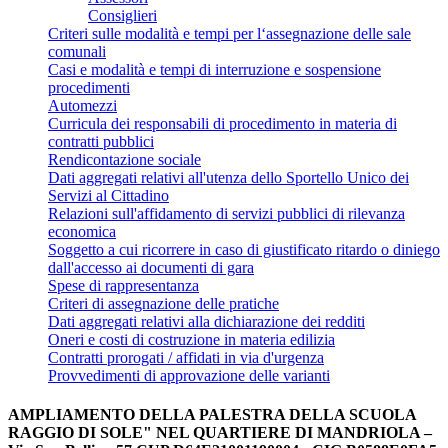
Consiglieri
Criteri sulle modalità e tempi per l‘assegnazione delle sale
comunali
Casi e modalità e tempi di interruzione e sospensione
procedimenti
Automezzi
Curricula dei responsabili di procedimento in materia di
contratti pubblici
Rendicontazione sociale
Dati aggregati relativi all'utenza dello Sportello Unico dei
Servizi al Cittadino
Relazioni sull'affidamento di servizi pubblici di rilevanza
economica
Soggetto a cui ricorrere in caso di giustificato ritardo o diniego
dall'accesso ai documenti di gara
Spese di rappresentanza
Criteri di assegnazione delle pratiche
Dati aggregati relativi alla dichiarazione dei redditi
Oneri e costi di costruzione in materia edilizia
Contratti prorogati / affidati in via d'urgenza
Provvedimenti di approvazione delle varianti
AMPLIAMENTO DELLA PALESTRA DELLA SCUOLA
RAGGIO DI SOLE" NEL QUARTIERE DI MANDRIOLA –