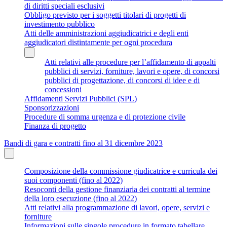
di diritti speciali esclusivi
Obbligo previsto per i soggetti titolari di progetti di
investimento pubblico
Atti delle amministrazioni aggiudicatrici e degli enti
aggiudicatori distintamente per ogni procedura
Atti relativi alle procedure per l’affidamento di appalti
pubblici di servizi, forniture, lavori e opere, di concorsi
pubblici di progettazione, di concorsi di idee e di
concessioni
Affidamenti Servizi Pubblici (SPL)
Sponsorizzazioni
Procedure di somma urgenza e di protezione civile
Finanza di progetto
Bandi di gara e contratti fino al 31 dicembre 2023
Composizione della commissione giudicatrice e curricula dei
suoi componenti (fino al 2022)
Resoconti della gestione finanziaria dei contratti al termine
della loro esecuzione (fino al 2022)
Atti relativi alla programmazione di lavori, opere, servizi e
forniture
Informazioni sulle singole procedure in formato tabellare